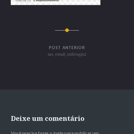
POST ANTERIOR
ass_email_carlotagm2
Deixe um comentário
Você precisa fazer o
login
para publicar um