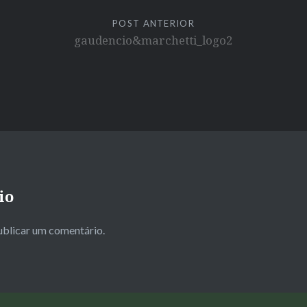
POST ANTERIOR
gaudencio&marchetti_logo2
io
ublicar um comentário.